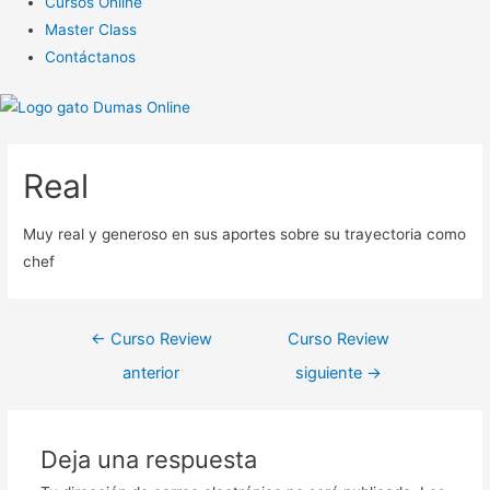
Cursos Online
Master Class
Contáctanos
Real
Muy real y generoso en sus aportes sobre su trayectoria como
chef
Navegación
←
Curso Review
Curso Review
de
anterior
siguiente
→
entradas
Deja una respuesta