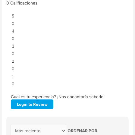
0
Calificaciones
5
0
4
0
3
0
2
0
1
0
Cual es tu experiencia? ¡Nos encantaría saberlo!
Login to Review
ORDENAR POR