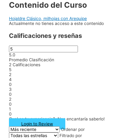
Contenido del Curso
Hojaldre Clásico, milhojas con Arequipe
Actualmente no tienes acceso a este contenido
Calificaciones y reseñas
5.0
Promedio Clasificación
2
Calificaciones
5
2
4
0
3
0
2
0
1
0
Cual es tu experiencia? ¡Nos encantaría saberlo!
Login to Review
Ordenar por
Filtrado por