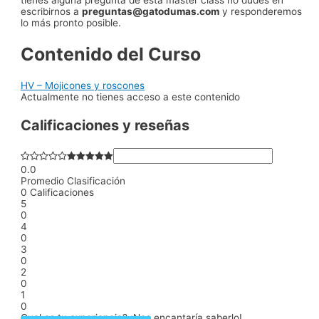
tienes alguna pregunta de esta master class no dudes en
escribirnos a
preguntas@gatodumas.com
y responderemos
lo más pronto posible.
Contenido del Curso
HV – Mojicones y roscones
Actualmente no tienes acceso a este contenido
Calificaciones y reseñas
0.0
Promedio Clasificación
0
Calificaciones
5
0
4
0
3
0
2
0
1
0
Cual es tu experiencia? ¡Nos encantaría saberlo!