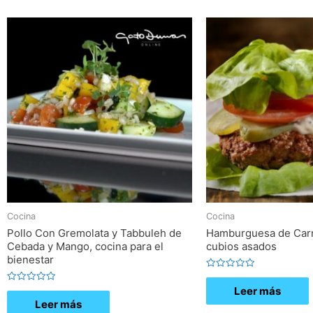
Cocina
Cocina
Pollo Con Gremolata y Tabbuleh de
Hamburguesa de Carn
Cebada y Mango, cocina para el
cubios asados
bienestar
Valorado
con
Leer más
Valorado
0
con
de
Leer más
0
5