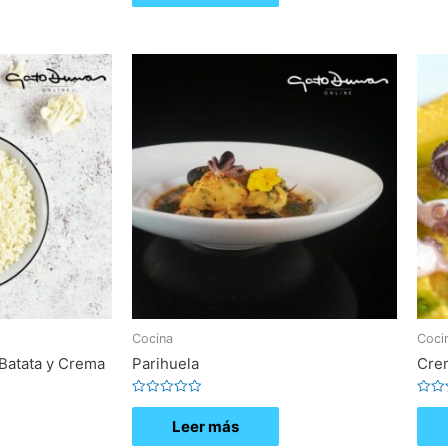
de
5
Cocina
Coci
 Batata y Crema
Parihuela
Cre
Valorado
Valor
con
con
Leer más
0
0
de
de