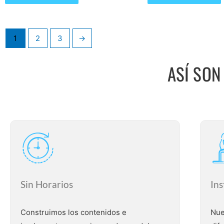
de
de
5
5
1
2
3
→
ASÍ SON
3bbfff
Sin Horarios
Ins
Construimos los contenidos e
Nue