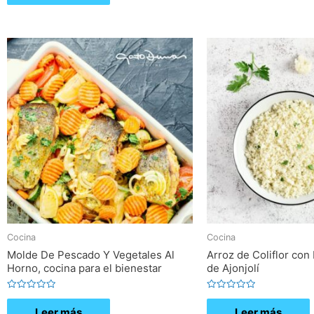
de
5
Cocina
Cocina
Molde De Pescado Y Vegetales Al
Arroz de Coliflor con
Horno, cocina para el bienestar
de Ajonjolí
Valorado
Valorado
con
con
Leer más
Leer más
0
0