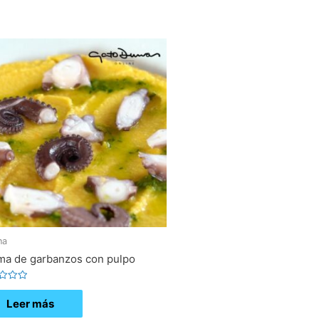
na
ma de garbanzos con pulpo
ado
Leer más