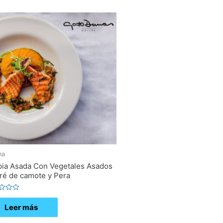
na
pia Asada Con Vegetales Asados
ré de camote y Pera
ado
Leer más