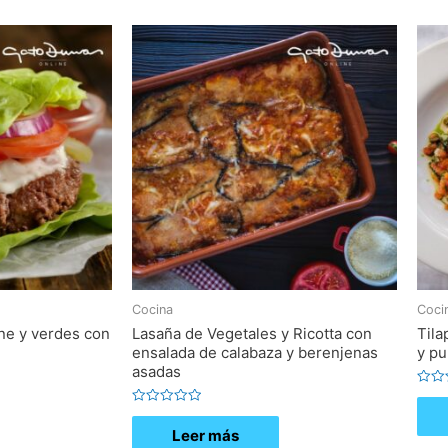
Cocina
Coci
e y verdes con
Lasaña de Vegetales y Ricotta con
Tila
ensalada de calabaza y berenjenas
y pu
asadas
Valor
con
Valorado
0
con
de
Leer más
0
5