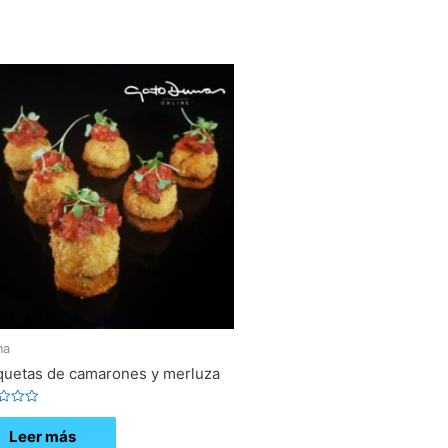
na
quetas de camarones y merluza
ado
Leer más