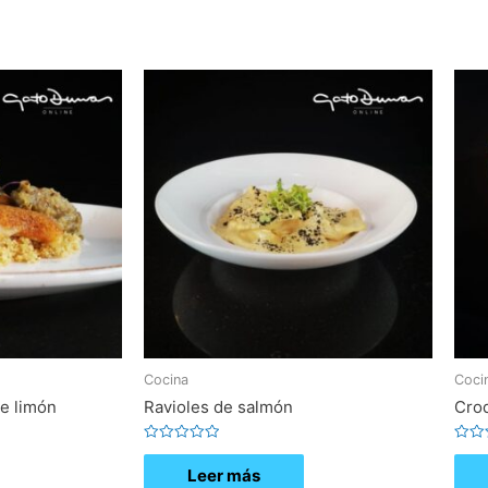
5
5
Cocina
Coci
e limón
Ravioles de salmón
Cro
Valorado
Valor
con
con
Leer más
0
0