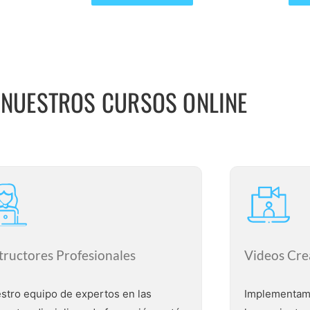
de
de
5
5
 NUESTROS CURSOS ONLINE
tructores Profesionales
Videos Cre
stro equipo de expertos en las
Implementam