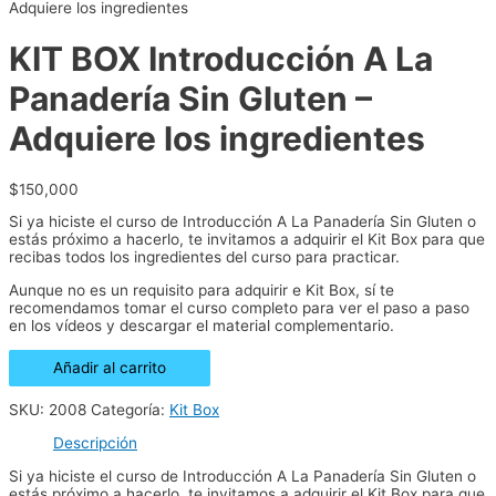
Adquiere los ingredientes
KIT BOX Introducción A La
Panadería Sin Gluten –
Adquiere los ingredientes
$
150,000
Si ya hiciste el curso de Introducción A La Panadería Sin Gluten o
estás próximo a hacerlo, te invitamos a adquirir el Kit Box para que
recibas todos los ingredientes del curso para practicar.
Aunque no es un requisito para adquirir e Kit Box, sí te
recomendamos tomar el curso completo para ver el paso a paso
en los vídeos y descargar el material complementario.
KIT
Añadir al carrito
BOX
Introducción
SKU:
2008
Categoría:
Kit Box
A
La
Descripción
Panadería
Sin
Si ya hiciste el curso de Introducción A La Panadería Sin Gluten o
Gluten
estás próximo a hacerlo, te invitamos a adquirir el Kit Box para que