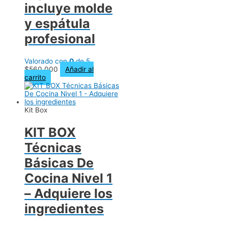
incluye molde
y espátula
profesional
Valorado con
0
de 5
$
560,000
Añadir al
carrito
Kit Box
KIT BOX
Técnicas
Básicas De
Cocina Nivel 1
– Adquiere los
ingredientes