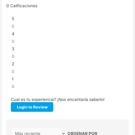
0
Calificaciones
5
0
4
0
3
0
2
0
1
0
Cual es tu experiencia? ¡Nos encantaría saberlo!
Login to Review
ORDENAR POR